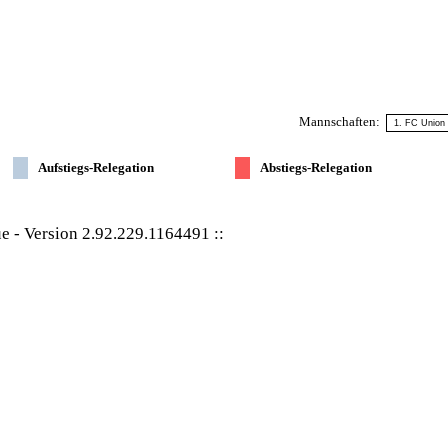
Mannschaften:
Aufstiegs-Relegation
Abstiegs-Relegation
ue
-
Version 2.92.229.1164491
::