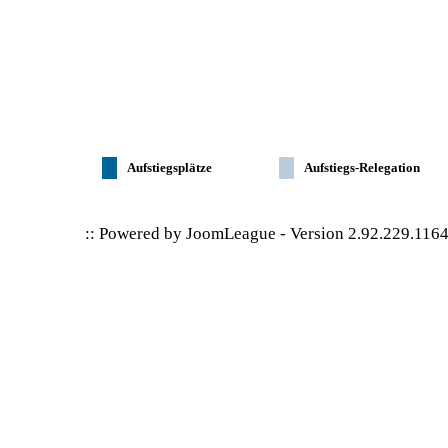
Aufstiegsplätze
Aufstiegs-Relegation
:: Powered by
JoomLeague
-
Version 2.92.229.116