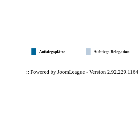
Aufstiegsplätze
Aufstiegs-Relegation
:: Powered by
JoomLeague
-
Version 2.92.229.116